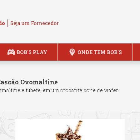
do
Seja um Fornecedor
BOB'S PLAY
ONDE TEM BOB'S
Cascão Ovomaltine
maltine e tubete, em um crocante cone de wafer.