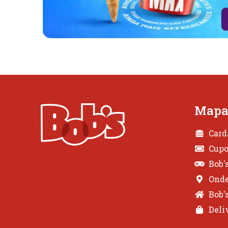
Mapa 
Card
Cup
Bob'
Onde
Bob'
Deli