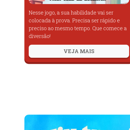
Nesse jogo, a sua habilidade vai ser
colocada à prova. Precisa ser rápido e
preciso ao mesmo tempo. Que comece a
diversão!
VEJA MAIS