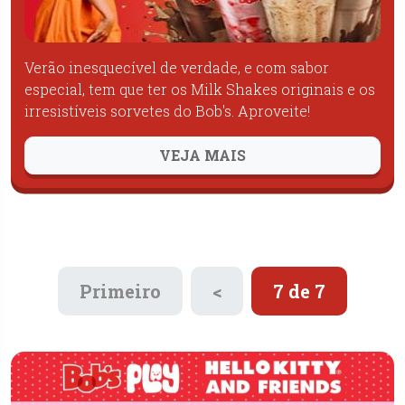
Verão inesquecível de verdade, e com sabor
especial, tem que ter os Milk Shakes originais e os
irresistíveis sorvetes do Bob's. Aproveite!
VEJA MAIS
Primeiro
<
7 de 7