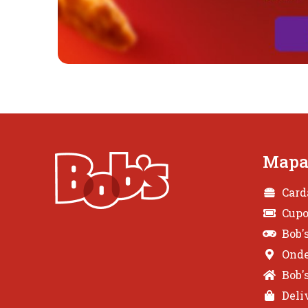
Mapa 
Card
Cup
Bob'
Onde
Bob'
Deli