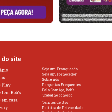
do site
Seja um Franqueado
ápio
Seja um Fornecedor
ons
Sobre nós
s Play
Perguntas Frequentes
Fala Comigo, Bob's
 tem Bob's
Trabalhe conosco
s em casa
Termos de Uso
very
Política de Privacidade