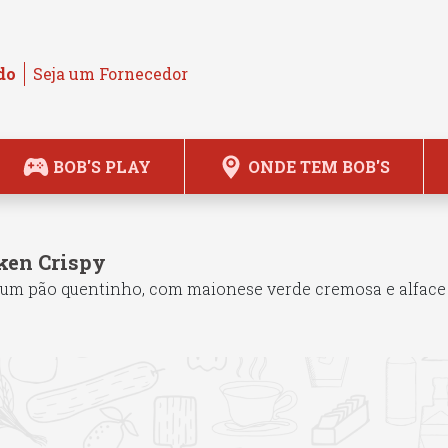
do
Seja um Fornecedor
BOB'S PLAY
ONDE TEM BOB'S
ken Crispy
m pão quentinho, com maionese verde cremosa e alface fr